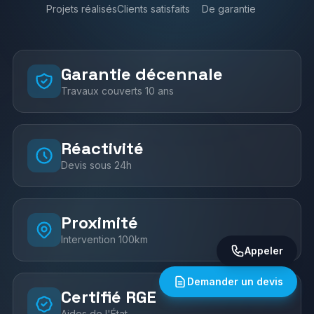
Projets réalisés
Clients satisfaits
De garantie
Garantie décennale
Travaux couverts 10 ans
Réactivité
Devis sous 24h
Proximité
Intervention 100km
Appeler
Demander un devis
Certifié RGE
Aides de l'État