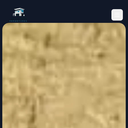
Accueil
Services
Réalisations
Fenêtres
Volets Roulants
Blog
Volets Battants
Vérandas