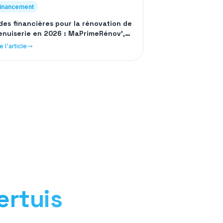
inancement
des financières pour la rénovation de
nuiserie en 2026 : MaPrimeRénov',
o-PTZ et CEE
e l'article
ertuis