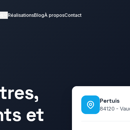
es
Réalisations
Blog
À propos
Contact
tres,
Pertuis
nts et
84120
-
Vau