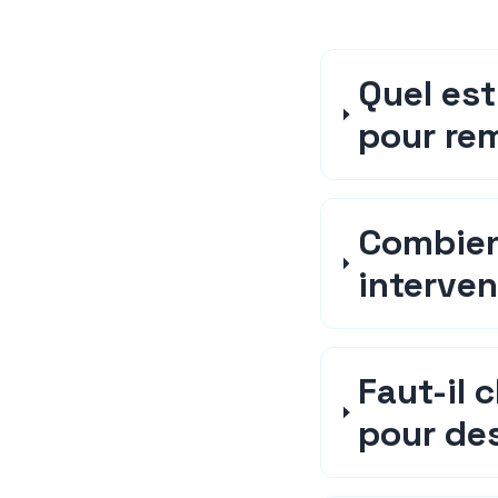
Quel est
pour rem
Combien
interven
Faut-il 
pour des