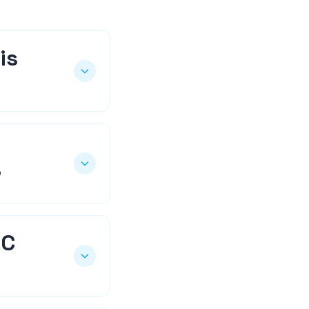
is
?
VC