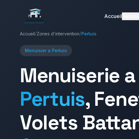
Accueil
Servic
/
/
Accueil
Zones d'intervention
Pertuis
Menuisier a
Pertuis
Menuiserie a
Pertuis
, Fene
Volets Batta