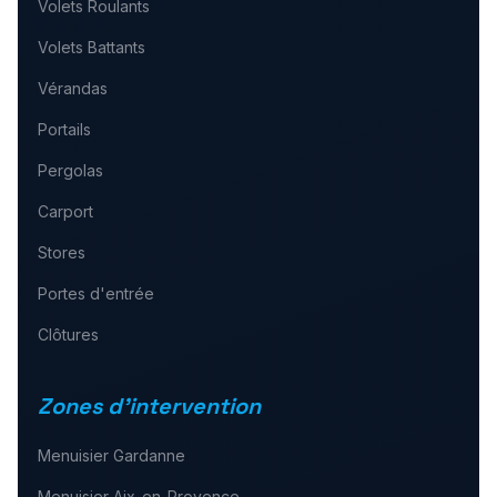
Volets Roulants
Volets Battants
Vérandas
Portails
Pergolas
Carport
Stores
Portes d'entrée
Clôtures
Zones d'intervention
Menuisier
Gardanne
Menuisier
Aix-en-Provence