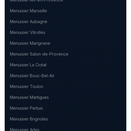
Menuisier
Marseille
Menuisier
Aubagne
Menuisier
Vitrolles
Menuisier
Marignane
Menuisier
Salon-de-Provence
Menuisier
La Ciotat
Menuisier
Bouc-Bel-Air
Menuisier
Toulon
Menuisier
Martigues
Menuisier
Pertuis
Menuisier
Brignoles
Menuisier
Arles