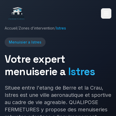
/
/
Accueil
Zones d'intervention
Istres
Accueil
Menuisier a
Istres
Votre expert
Services
menuiserie a
Istres
Réalisations
Situee entre l'etang de Berre et la Crau,
Istres est une ville aeronautique et sportive
Fenêtres
Volets Roulants
au cadre de vie agreable. QUALIPOSE
Blog
Volets Battants
Vérandas
FERMETURES y propose des menuiseries