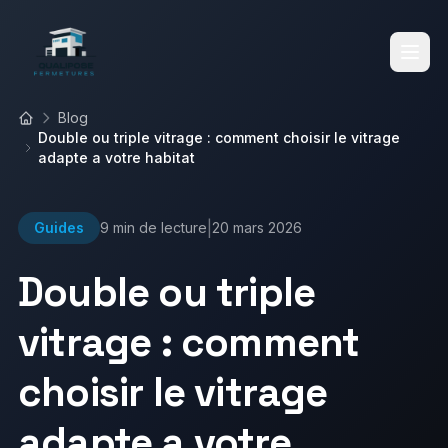
Blog
Accueil
Double ou triple vitrage : comment choisir le vitrage
Accueil
adapte a votre habitat
|
Guides
9 min
de lecture
20 mars 2026
Services
Double ou triple
Réalisations
vitrage : comment
Fenêtres
Volets Roulants
choisir le vitrage
Blog
Volets Battants
Vérandas
adapte a votre