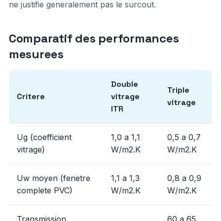
ne justifie generalement pas le surcout.
Comparatif des performances
mesurees
Double
Triple
Critere
vitrage
vitrage
ITR
Ug (coefficient
1,0 a 1,1
0,5 a 0,7
vitrage)
W/m2.K
W/m2.K
Uw moyen (fenetre
1,1 a 1,3
0,8 a 0,9
complete PVC)
W/m2.K
W/m2.K
Transmission
60 a 65