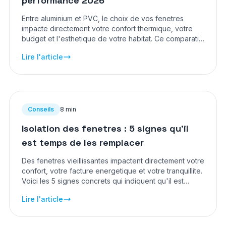
performance 2026
Entre aluminium et PVC, le choix de vos fenetres
impacte directement votre confort thermique, votre
budget et l'esthetique de votre habitat. Ce comparatif
detaille vous aide a trancher en tenant compte des
Lire l'article
prix actualises en 2026 et des performances reelles
de chaque materiau.
Conseils
8 min
Isolation des fenetres : 5 signes qu'il
est temps de les remplacer
Des fenetres vieillissantes impactent directement votre
confort, votre facture energetique et votre tranquillite.
Voici les 5 signes concrets qui indiquent qu'il est
temps de passer a des menuiseries neuves et
Lire l'article
performantes.