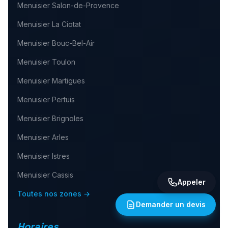
Menuisier
Salon-de-Provence
Menuisier
La Ciotat
Menuisier
Bouc-Bel-Air
Menuisier
Toulon
Menuisier
Martigues
Menuisier
Pertuis
Menuisier
Brignoles
Menuisier
Arles
Menuisier
Istres
Menuisier
Cassis
Appeler
Toutes nos zones →
Demander un devis
Horaires