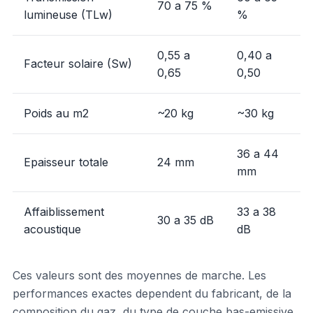
70 a 75 %
lumineuse (TLw)
%
0,55 a
0,40 a
Facteur solaire (Sw)
0,65
0,50
Poids au m2
~20 kg
~30 kg
36 a 44
Epaisseur totale
24 mm
mm
Affaiblissement
33 a 38
30 a 35 dB
acoustique
dB
Ces valeurs sont des moyennes de marche. Les
performances exactes dependent du fabricant, de la
composition du gaz, du type de couche bas-emissive