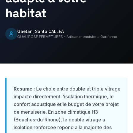
Portails
Pergolas
habitat
À propos
Carport
Stores
Gaétan, Santo CALLÉA
Contact
Portes d'entrée
Clôtures
QUALIPOSE FERMETURES - Artisan menuisier a Gardanne
06 01 34 44 70
06 26 72 93 28
Resume :
Le choix entre double et triple vitrage
Demander un devis gratuit
impacte directement l'isolation thermique, le
confort acoustique et le budget de votre projet
de menuiserie. En zone climatique H3
(Bouches-du-Rhone), le double vitrage a
isolation renforcee repond a la majorite des