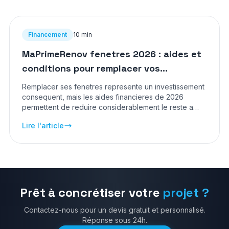
Financement
10 min
MaPrimeRenov fenetres 2026 : aides et
conditions pour remplacer vos
menuiseries
Remplacer ses fenetres represente un investissement
consequent, mais les aides financieres de 2026
permettent de reduire considerablement le reste a
charge. Ce guide detaille toutes les conditions,
Lire l'article
montants et demarches pour beneficier de
MaPrimeRenov et des autres dispositifs.
Prêt à concrétiser votre
projet ?
Contactez-nous pour un devis gratuit et personnalisé.
Réponse sous 24h.