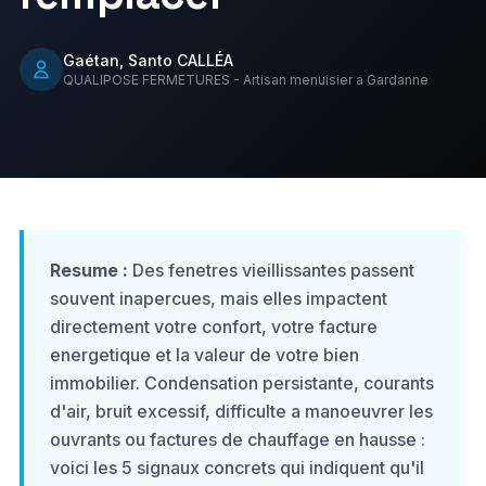
Portails
Pergolas
À propos
Gaétan, Santo CALLÉA
Carport
Stores
QUALIPOSE FERMETURES - Artisan menuisier a Gardanne
Contact
Portes d'entrée
Clôtures
06 01 34 44 70
06 26 72 93 28
Resume :
Des fenetres vieillissantes passent
souvent inapercues, mais elles impactent
directement votre confort, votre facture
Demander un devis gratuit
energetique et la valeur de votre bien
immobilier. Condensation persistante, courants
d'air, bruit excessif, difficulte a manoeuvrer les
ouvrants ou factures de chauffage en hausse :
voici les 5 signaux concrets qui indiquent qu'il