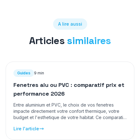
A lire aussi
Articles
similaires
Guides
9 min
Fenetres alu ou PVC : comparatif prix et
performance 2026
Entre aluminium et PVC, le choix de vos fenetres
impacte directement votre confort thermique, votre
budget et l'esthetique de votre habitat. Ce comparatif
detaille vous aide a trancher en tenant compte des
Lire l'article
prix actualises en 2026 et des performances reelles
de chaque materiau.