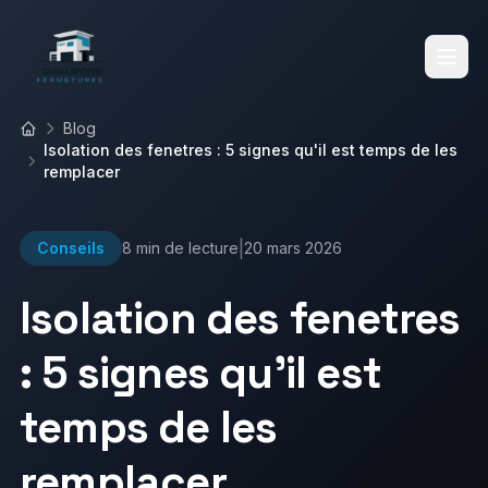
Blog
Accueil
Isolation des fenetres : 5 signes qu'il est temps de les
Accueil
remplacer
|
Conseils
8 min
de lecture
20 mars 2026
Services
Isolation des fenetres
Réalisations
: 5 signes qu'il est
Fenêtres
Volets Roulants
temps de les
Blog
Volets Battants
Vérandas
remplacer