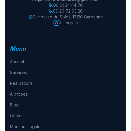
06 01 34 44 70
06 26 72 93 28
2 Impasse du Soleil
,
13120
Gardanne
Instagram
Menu
Accueil
Services
Réalisations
À propos
Blog
Contact
Mentions légales