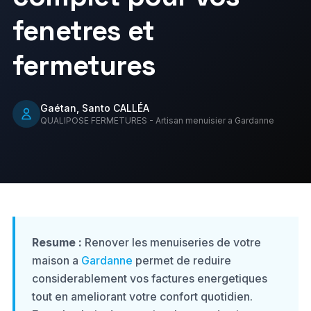
Portails
Pergolas
fenetres et
À propos
Carport
Stores
fermetures
Contact
Portes d'entrée
Clôtures
Gaétan, Santo CALLÉA
QUALIPOSE FERMETURES - Artisan menuisier a Gardanne
06 01 34 44 70
06 26 72 93 28
Demander un devis gratuit
Resume :
Renover les menuiseries de votre
maison a
Gardanne
permet de reduire
considerablement vos factures energetiques
tout en ameliorant votre confort quotidien.