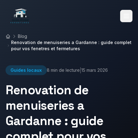
Blog
Accueil
Renovation de menuiseries a Gardanne : guide complet
Accueil
pour vos fenetres et fermetures
|
Guides locaux
8 min
de lecture
15 mars 2026
Services
Renovation de
Réalisations
menuiseries a
Fenêtres
Volets Roulants
Gardanne : guide
Blog
Volets Battants
Vérandas
complet pour vos