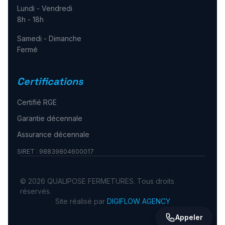
Lundi - Vendredi
8h - 18h
Samedi - Dimanche
Fermé
Certifications
Certifié RGE
Garantie décennale
Assurance décennale
SIRET :
98839804600017
©
2026
QUALIPOSE FERMETURES
. Tous droits
réservés.
Site réalisé par
DIGIFLOW AGENCY
Appeler