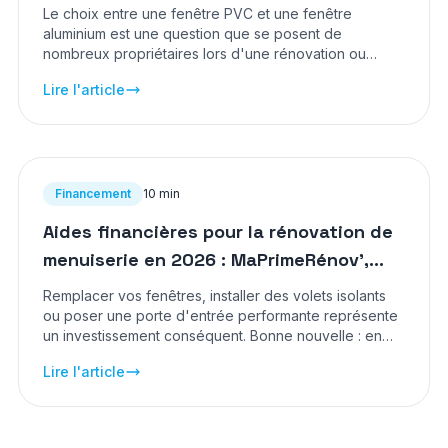
habitat
Le choix entre une fenêtre PVC et une fenêtre
aluminium est une question que se posent de
nombreux propriétaires lors d'une rénovation ou
d'une construction neuve. Chaque matériau possède
Lire l'article
des atouts spécifiques en matière d'isolation, de
durabilité et d'esthétique.
Financement
10 min
Aides financières pour la rénovation de
menuiserie en 2026 : MaPrimeRénov',
éco-PTZ et CEE
Remplacer vos fenêtres, installer des volets isolants
ou poser une porte d'entrée performante représente
un investissement conséquent. Bonne nouvelle : en
2026, plusieurs dispositifs d'aide financière
Lire l'article
permettent de réduire significativement le reste à
charge.