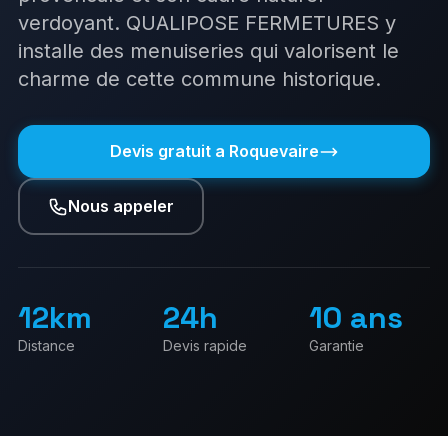
Portails
Pergolas
verdoyant. QUALIPOSE FERMETURES y
À propos
installe des menuiseries qui valorisent le
Carport
Stores
charme de cette commune historique.
Contact
Portes d'entrée
Clôtures
Devis gratuit a
Roquevaire
06 01 34 44 70
Nous appeler
06 26 72 93 28
Demander un devis gratuit
12km
24h
10 ans
Distance
Devis rapide
Garantie