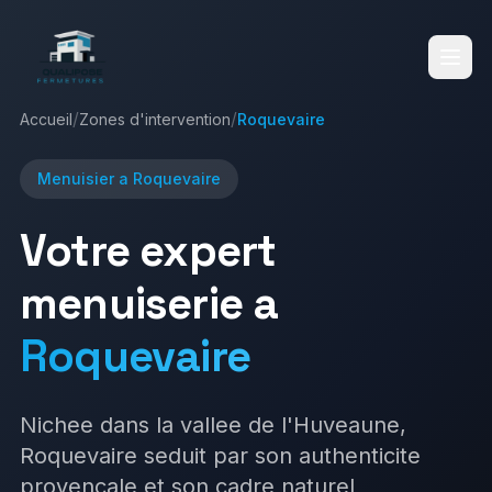
/
/
Accueil
Zones d'intervention
Roquevaire
Accueil
Menuisier a
Roquevaire
Votre expert
Services
menuiserie a
Roquevaire
Réalisations
Fenêtres
Volets Roulants
Nichee dans la vallee de l'Huveaune,
Blog
Roquevaire seduit par son authenticite
Volets Battants
Vérandas
provencale et son cadre naturel