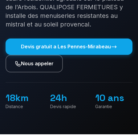
Portails
Pergolas
de l'Arbois. QUALIPOSE FERMETURES y
À propos
installe des menuiseries resistantes au
Carport
Stores
mistral et au soleil provencal.
Contact
Portes d'entrée
Clôtures
Devis gratuit a
Les Pennes-Mirabeau
06 01 34 44 70
Nous appeler
06 26 72 93 28
Demander un devis gratuit
18km
24h
10 ans
Distance
Devis rapide
Garantie