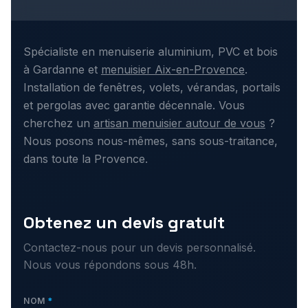
Spécialiste en menuiserie aluminium, PVC et bois
à Gardanne et
menuisier Aix-en-Provence
.
Installation de fenêtres, volets, vérandas, portails
et pergolas avec garantie décennale. Vous
cherchez un
artisan menuisier autour de vous
?
Nous posons nous-mêmes, sans sous-traitance,
dans toute la Provence.
Obtenez un devis gratuit
Contactez-nous pour un devis personnalisé.
Nous vous répondons sous 48h.
NOM
*