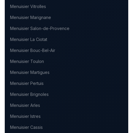
Menuisier
Vitrolles
Menuisier
Marignane
Menuisier
Salon-de-Provence
Menuisier
La Ciotat
Menuisier
Bouc-Bel-Air
Menuisier
Toulon
Menuisier
Martigues
Menuisier
Pertuis
Menuisier
Brignoles
Menuisier
Arles
Menuisier
Istres
Menuisier
Cassis