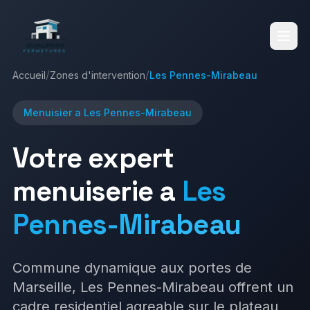
/
/
Accueil
Zones d'intervention
Les Pennes-Mirabeau
Accueil
Menuisier a
Les Pennes-Mirabeau
Votre expert
Services
menuiserie a
Les
Pennes-Mirabeau
Réalisations
Fenêtres
Volets Roulants
Commune dynamique aux portes de
Blog
Marseille, Les Pennes-Mirabeau offrent un
Volets Battants
Vérandas
cadre residentiel agreable sur le plateau